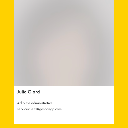
Julie Giard
Adjointe administrative
serviceclient@gascongp.com